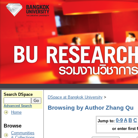
Search DSpace
DSpace at Bangkok University
>
Advanced Search
Browsing by Author Zhang Qu
Home
0-9
A
B
C
Jump to:
Browse
or enter first 
Communities
& Collections