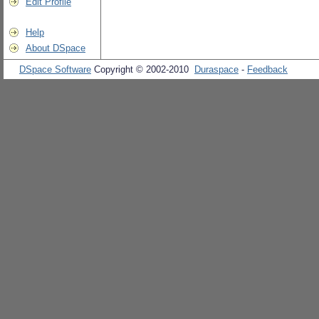
Edit Profile
Help
About DSpace
DSpace Software
Copyright © 2002-2010
Duraspace
-
Feedback