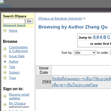
Search DSpace
DSpace at Bangkok University
>
Advanced Search
Browsing by Author Zhang Qu
Home
0-9
A
B
C
Jump to:
Browse
or enter first 
Communities
& Collections
Sort by:
In order:
Issue Date
Author
Title
Issue
Date
Subject
Type
ปัจจัยที่ส่งผลต่อการเลือกใช้แอ
2563
เที่ยวชาวจีนในประเทศไทย
Sign on to:
Receive email
updates
My DSpace
authorized users