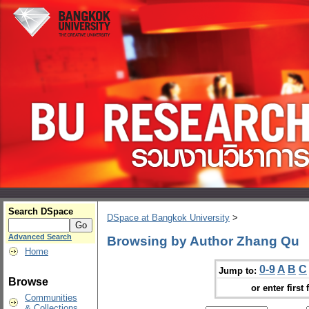
Search DSpace
DSpace at Bangkok University
>
Advanced Search
Browsing by Author Zhang Qu
Home
0-9
A
B
C
Jump to:
Browse
or enter first 
Communities
& Collections