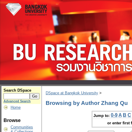
Search DSpace
DSpace at Bangkok University
>
Advanced Search
Browsing by Author Zhang Qu
Home
0-9
A
B
C
Jump to:
Browse
or enter first 
Communities
& Collections