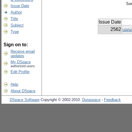
Sor
Issue Date
Author
Title
Issue Date
Subject
2562
แผนธ
Type
Sign on to:
Receive email
updates
My DSpace
authorized users
Edit Profile
Help
About DSpace
DSpace Software
Copyright © 2002-2010
Duraspace
-
Feedback