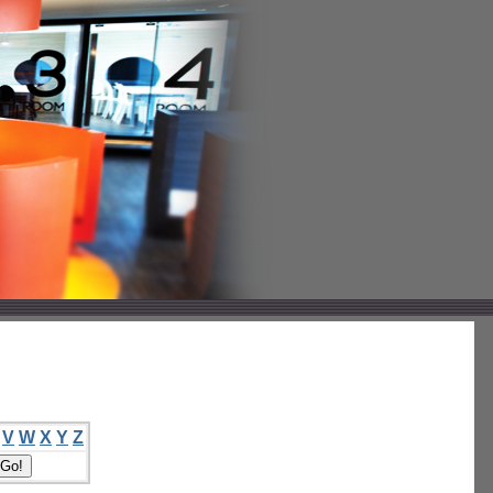
V
W
X
Y
Z