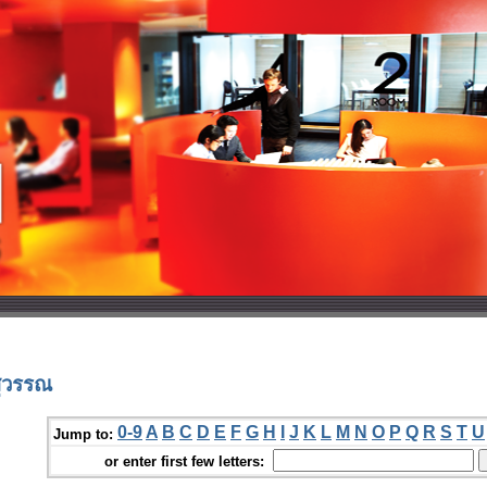
สุวรรณ
0-9
A
B
C
D
E
F
G
H
I
J
K
L
M
N
O
P
Q
R
S
T
U
Jump to:
or enter first few letters: