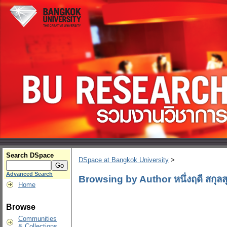
Search DSpace
DSpace at Bangkok University
>
Advanced Search
Browsing by Author หนึ่งฤดี สกุล
Home
Browse
Communities
& Collections