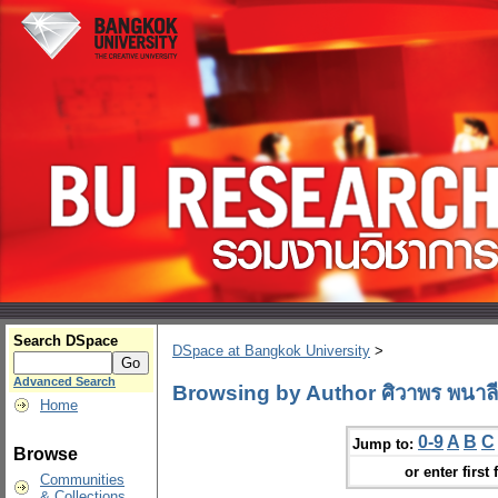
Search DSpace
DSpace at Bangkok University
>
Advanced Search
Browsing by Author ศิวาพร พนาลี
Home
0-9
A
B
C
Jump to:
Browse
or enter first 
Communities
& Collections