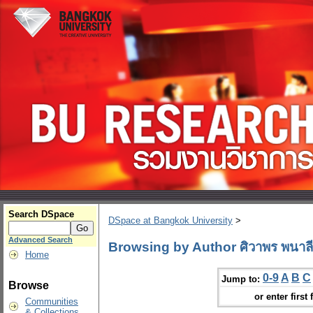
Search DSpace
DSpace at Bangkok University
>
Advanced Search
Browsing by Author ศิวาพร พนาลี
Home
0-9
A
B
C
Jump to:
Browse
or enter first 
Communities
& Collections