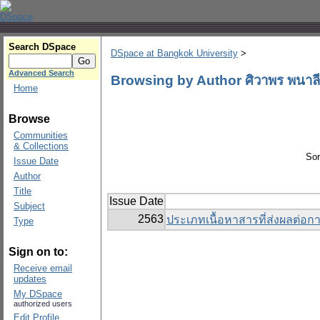
Search DSpace
DSpace at Bangkok University
>
Advanced Search
Browsing by Author ศิวาพร พนาลี
Home
Browse
Communities
& Collections
Sor
Issue Date
Author
Title
Issue Date
Subject
2563
ประเภทเนื้อหาสารที่ส่งผลต่อก
Type
Sign on to:
Receive email
updates
My DSpace
authorized users
Edit Profile