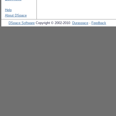
Help
About DSpace
DSpace Software
Copyright © 2002-2010
Duraspace
-
Feedback