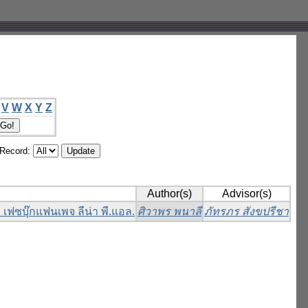
V
W
X
Y
Z
/Record:
Author(s)
Advisor(s)
ฟซบุ๊กแฟนเพจ ลีน่า พี.แอล.
ศิวาพร พนาลี
ภัทรภร สังขปรีชา