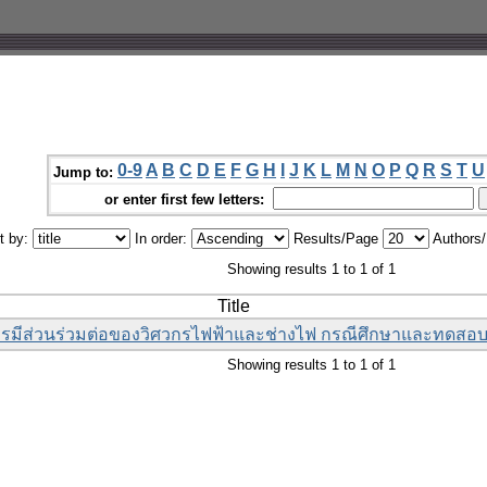
0-9
A
B
C
D
E
F
G
H
I
J
K
L
M
N
O
P
Q
R
S
T
U
Jump to:
or enter first few letters:
t by:
In order:
Results/Page
Authors
Showing results 1 to 1 of 1
Title
ารมีส่วนร่วมต่อของวิศวกรไฟฟ้าและช่างไฟ กรณีศึกษาและทดสอบ เ
Showing results 1 to 1 of 1