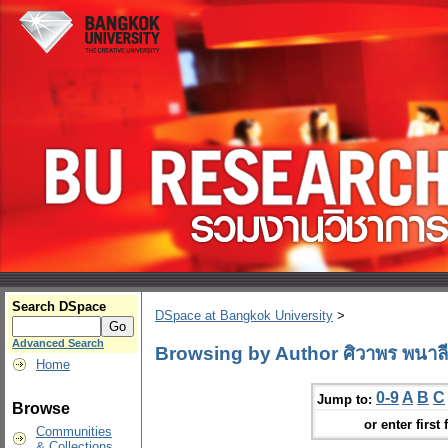
Search DSpace
DSpace at Bangkok University
>
Advanced Search
Browsing by Author ศิวาพร พนาลี
Home
0-9
A
B
C
Jump to:
Browse
or enter first 
Communities
& Collections