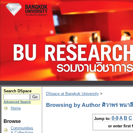
Search DSpace
DSpace at Bangkok University
>
Advanced Search
Browsing by Author ศิวาพร พนาลี
Home
0-9
A
B
C
Jump to:
Browse
or enter first 
Communities
& Collections