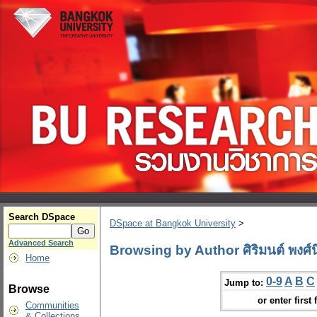
Search DSpace
DSpace at Bangkok University
>
Advanced Search
Browsing by Author ศิริมนต์ พงศ์นิ
Home
0-9
A
B
C
Jump to:
Browse
or enter first 
Communities
& Collections