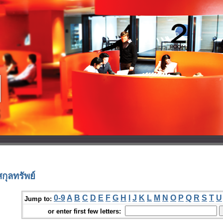
ุลทรัพย์
0-9
A
B
C
D
E
F
G
H
I
J
K
L
M
N
O
P
Q
R
S
T
U
Jump to:
or enter first few letters: