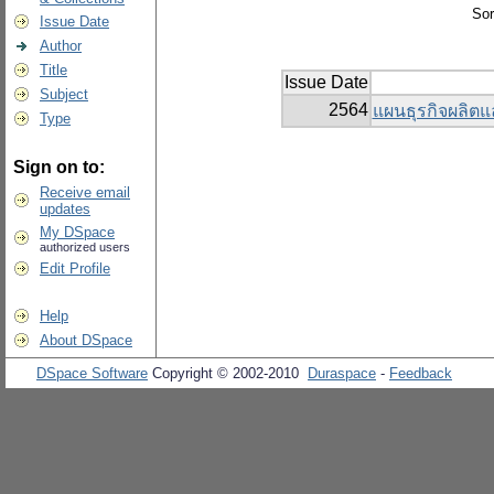
Sor
Issue Date
Author
Title
Issue Date
Subject
2564
แผนธุรกิจผลิตแ
Type
Sign on to:
Receive email
updates
My DSpace
authorized users
Edit Profile
Help
About DSpace
DSpace Software
Copyright © 2002-2010
Duraspace
-
Feedback