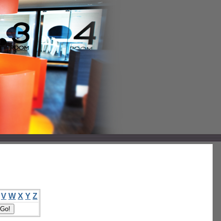
V
W
X
Y
Z