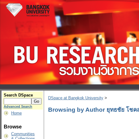
Search DSpace
DSpace at Bangkok University
>
Advanced Search
Browsing by Author ยุทธชัย โชคสก
Home
Browse
Communities
& Collections