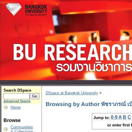
Search DSpace
DSpace at Bangkok University
>
Advanced Search
Browsing by Author พัชราภรณ์ เบ
Home
0-9
A
B
C
Jump to:
Browse
or enter first 
Communities
& Collections