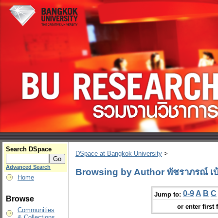
Search DSpace
DSpace at Bangkok University
>
Advanced Search
Browsing by Author พัชราภรณ์ เบ
Home
0-9
A
B
C
Jump to:
Browse
or enter first 
Communities
& Collections