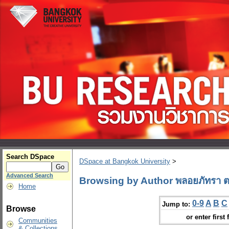
Search DSpace
DSpace at Bangkok University
>
Advanced Search
Browsing by Author พลอยภัทรา ต
Home
0-9
A
B
C
Jump to:
Browse
or enter first 
Communities
& Collections