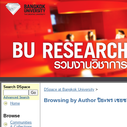
Search DSpace
DSpace at Bangkok University
>
Advanced Search
Browsing by Author ปิยะพร เชยชอ
Home
Browse
Communities
& Collections