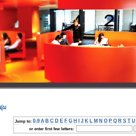
ุ่ม
0-9
A
B
C
D
E
F
G
H
I
J
K
L
M
N
O
P
Q
R
S
T
U
Jump to:
or enter first few letters: