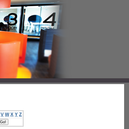
V
W
X
Y
Z