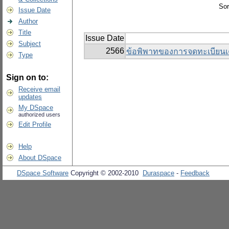
Sor
Issue Date
Author
Title
Issue Date
Subject
2566
ข้อพิพาทของการจดทะเบียนเ
Type
Sign on to:
Receive email
updates
My DSpace
authorized users
Edit Profile
Help
About DSpace
DSpace Software
Copyright © 2002-2010
Duraspace
-
Feedback