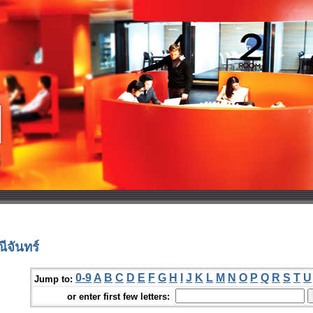
ีจันทร์
0-9
A
B
C
D
E
F
G
H
I
J
K
L
M
N
O
P
Q
R
S
T
U
Jump to:
or enter first few letters: