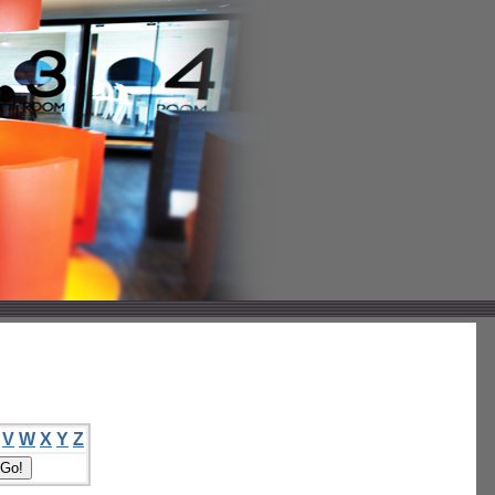
V
W
X
Y
Z