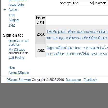
Sort by:
In order:
Issue Date
Author
Title
Issue
Subject
Date
Type
TRIPs plus : ศึกษาผลกระทบกรณีห
2550
Sign on to:
ขยายอายุการคุ้มครองสิทธิบัตรกับป
Receive email
updates
ปัญหาเกี่ยวกับมาตรการทางเทคโนโลยี
My DSpace
2565
authorized users
ความเสียหายจากการใช้มาตรการระงับก
Edit Profile
Help
About DSpace
DSpace Software
Copyright © 2002-2010
Duraspace
-
Feedback