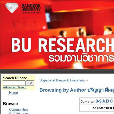
Search DSpace
DSpace at Bangkok University
>
Advanced Search
Browsing by Author ปริญญา ดีผดุ
Home
0-9
A
B
C
Jump to:
Browse
or enter first 
Communities
& Collections