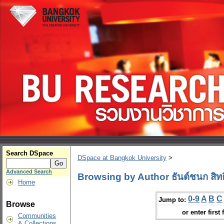
Search DSpace
DSpace at Bangkok University
>
Advanced Search
Browsing by Author ธันต์ชนก สิทธิ
Home
0-9
A
B
C
Jump to:
Browse
or enter first 
Communities
& Collections