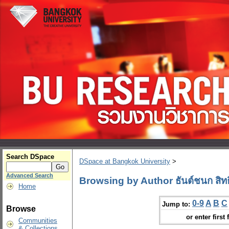
Search DSpace
DSpace at Bangkok University
>
Advanced Search
Browsing by Author ธันต์ชนก สิทธิ
Home
0-9
A
B
C
Jump to:
Browse
or enter first 
Communities
& Collections