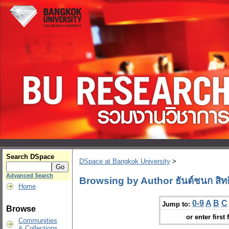
Search DSpace
DSpace at Bangkok University
>
Advanced Search
Browsing by Author ธันต์ชนก สิทธิ
Home
0-9
A
B
C
Jump to:
Browse
or enter first 
Communities
& Collections