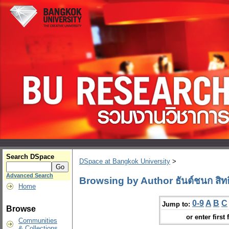
Search DSpace
DSpace at Bangkok University
>
Advanced Search
Browsing by Author ธันต์ชนก สิทธิ
Home
0-9
A
B
C
Jump to:
Browse
or enter first 
Communities
& Collections