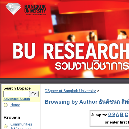
Search DSpace
DSpace at Bangkok University
>
Advanced Search
Browsing by Author ธันต์ชนก สิทธิ
Home
0-9
A
B
C
Jump to:
Browse
or enter first 
Communities
& Collections