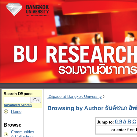
Search DSpace
DSpace at Bangkok University
>
Advanced Search
Browsing by Author ธันต์ชนก สิทธิ
Home
0-9
A
B
C
Jump to:
Browse
or enter first 
Communities
& Collections