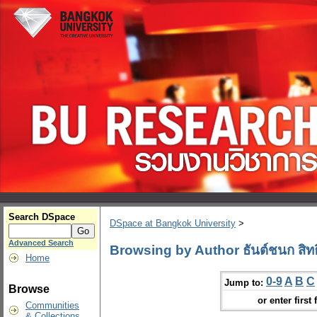
Search DSpace
DSpace at Bangkok University
>
Advanced Search
Browsing by Author ธันต์ชนก สิทธิ
Home
0-9
A
B
C
Jump to:
Browse
or enter first 
Communities
& Collections