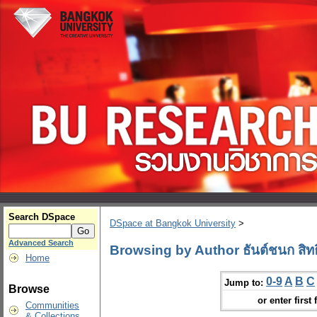
Search DSpace
DSpace at Bangkok University
>
Advanced Search
Browsing by Author ธันต์ชนก สิทธิ
Home
0-9
A
B
C
Jump to:
Browse
or enter first 
Communities
& Collections