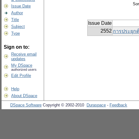
Sor
Issue Date
Author
Title
Issue Date
Subject
2552
การประยุกต์
Type
Sign on to:
Receive email
updates
My DSpace
authorized users
Edit Profile
Help
About DSpace
DSpace Software
Copyright © 2002-2010
Duraspace
-
Feedback