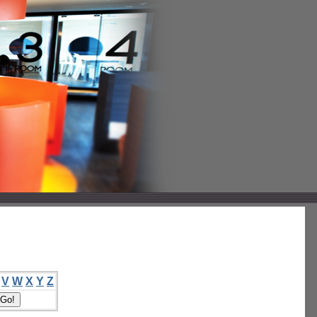
V
W
X
Y
Z