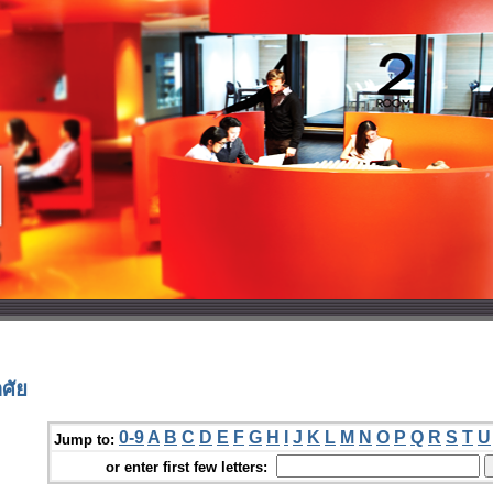
ศัย
0-9
A
B
C
D
E
F
G
H
I
J
K
L
M
N
O
P
Q
R
S
T
U
Jump to:
or enter first few letters: