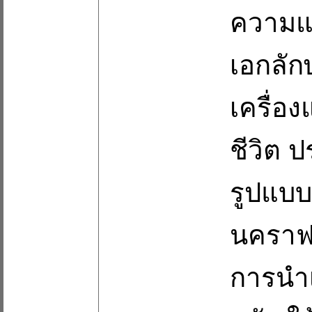
ความแต
เอกลัก
เครื่อ
ชีวิต 
รูปแบบ
นคราฟต
การนํา