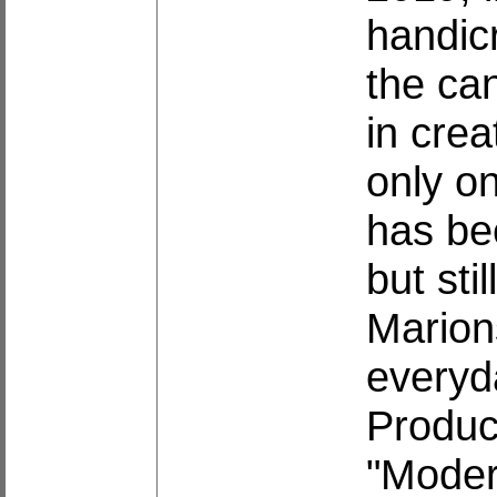
handicr
the ca
in crea
only on
has be
but sti
Marion
everyd
Produc
"Modern