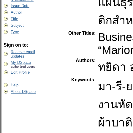
แผนธุร
Issue Date
Author
ติกสำห
Title
Subject
Type
Other Titles:
Busines
Sign on to:
“Mario
Receive email
updates
Authors:
My DSpace
ทยิดา
authorized users
Edit Profile
Keywords:
มา-รี-
Help
About DSpace
งานหั
ผ้าบาต