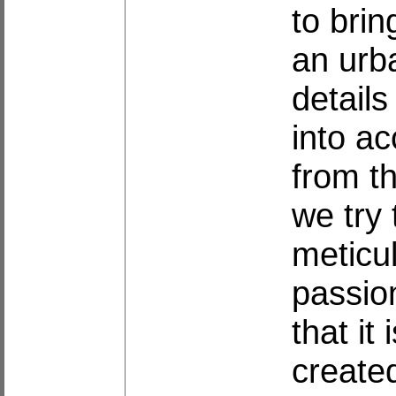
to brin
an urb
details
into ac
from t
we try 
meticul
passio
that it
create