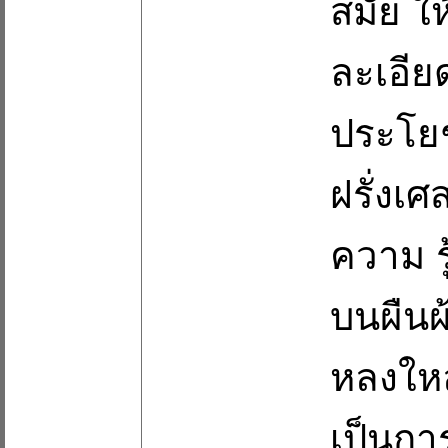
สมัย ใ
ละเอียด
ประโยช
ฝรั่งเศ
ความ ร
บนผืนผ
หลงใหล
เป็นกา