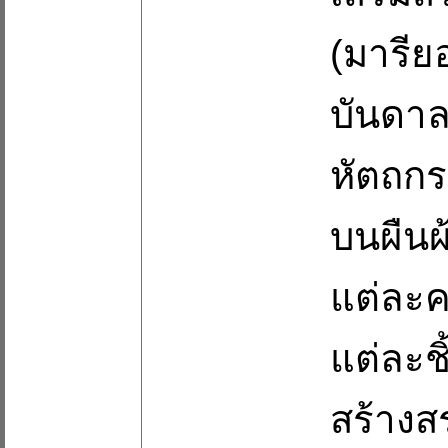
(มารียอ
บันดา
หัตถกร
บนผืนผ
แต่ละค
แต่ละชิ
สร้างส