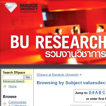
Search DSpace
DSpace at Bangkok University
>
Advanced Search
Browsing by Subject valuesdeci
Home
0-9
A
B
C
Jump to:
Browse
or enter first 
Communities
& Collections