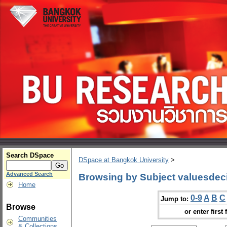
Search DSpace
DSpace at Bangkok University
>
Advanced Search
Browsing by Subject valuesdeci
Home
0-9
A
B
C
Jump to:
Browse
or enter first 
Communities
& Collections