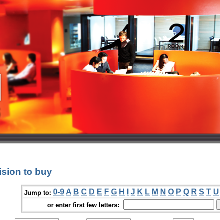
sion to buy
0-9
A
B
C
D
E
F
G
H
I
J
K
L
M
N
O
P
Q
R
S
T
U
Jump to:
or enter first few letters: