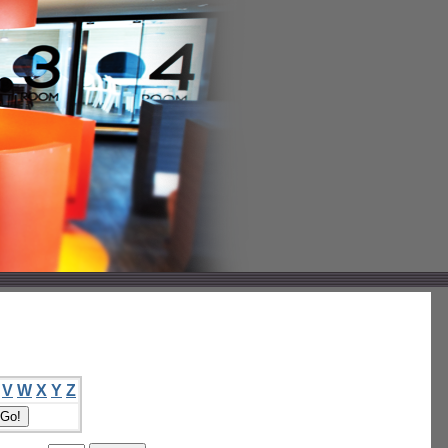
V
W
X
Y
Z