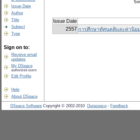
Sor
Issue Date
Author
Title
Issue Date
Subject
2557
การศึกษาทัศนคติและค่านิยมท
Type
Sign on to:
Receive email
updates
My DSpace
authorized users
Edit Profile
Help
About DSpace
DSpace Software
Copyright © 2002-2010
Duraspace
-
Feedback