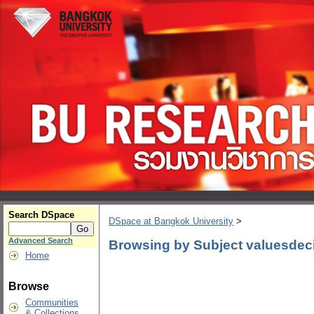
Search DSpace
DSpace at Bangkok University
>
Advanced Search
Browsing by Subject valuesdeci
Home
Browse
Communities
& Collections