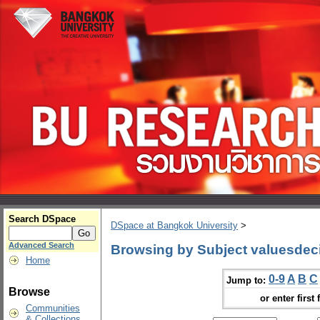
Search DSpace
DSpace at Bangkok University
>
Advanced Search
Browsing by Subject valuesdeci
Home
0-9
A
B
C
Jump to:
Browse
or enter first 
Communities
& Collections