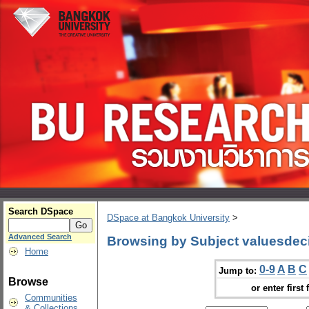
Search DSpace
DSpace at Bangkok University
>
Advanced Search
Browsing by Subject valuesdeci
Home
0-9
A
B
C
Jump to:
Browse
or enter first 
Communities
& Collections