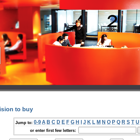
sion to buy
0-9
A
B
C
D
E
F
G
H
I
J
K
L
M
N
O
P
Q
R
S
T
U
Jump to:
or enter first few letters: