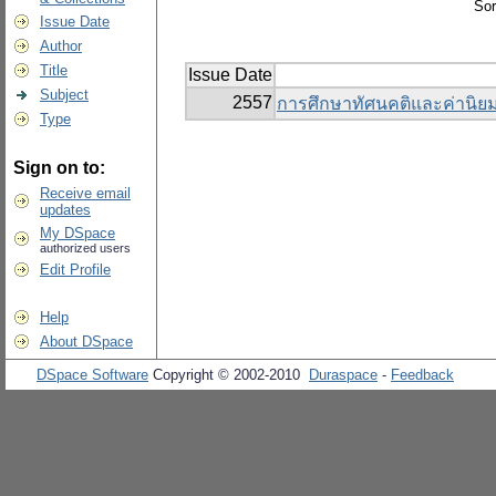
Sor
Issue Date
Author
Title
Issue Date
Subject
2557
การศึกษาทัศนคติและค่านิยมท
Type
Sign on to:
Receive email
updates
My DSpace
authorized users
Edit Profile
Help
About DSpace
DSpace Software
Copyright © 2002-2010
Duraspace
-
Feedback