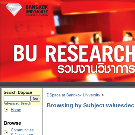
Search DSpace
DSpace at Bangkok University
>
Advanced Search
Browsing by Subject valuesdeci
Home
Browse
Communities
& Collections