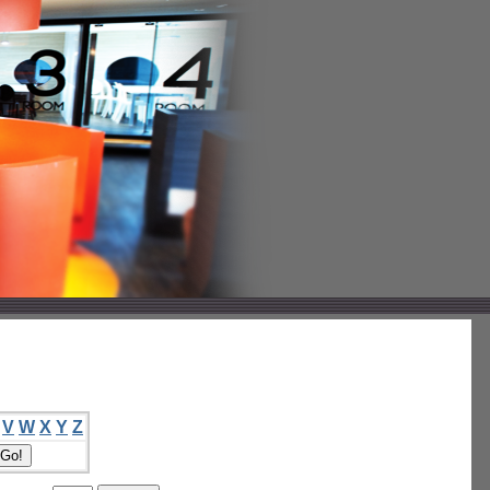
V
W
X
Y
Z