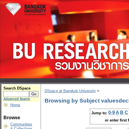
Search DSpace
DSpace at Bangkok University
>
Advanced Search
Browsing by Subject valuesdeci
Home
0-9
A
B
C
Jump to:
Browse
or enter first 
Communities
& Collections