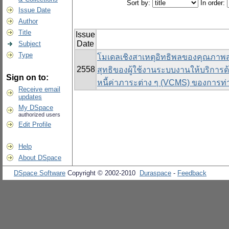
Sort by:
In order:
Issue Date
Author
Title
Issue
Date
Subject
Type
โมเดลเชิงสาเหตุอิทธิพลของคุณภาพ
2558
สุทธิของผู้ใช้งานระบบงานให้บริการด้า
Sign on to:
หนี้ค่าภาระต่าง ๆ (VCMS) ของการท่
Receive email
updates
My DSpace
authorized users
Edit Profile
Help
About DSpace
DSpace Software
Copyright © 2002-2010
Duraspace
-
Feedback