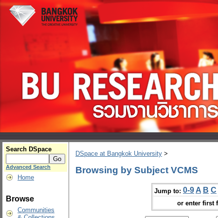
Search DSpace
DSpace at Bangkok University
>
Advanced Search
Browsing by Subject VCMS
Home
0-9
A
B
C
Jump to:
Browse
or enter first 
Communities
& Collections