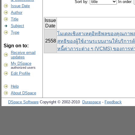
Sort by:
In order:
Issue Date
Author
Title
Issue
Date
Subject
Type
โมเดลเชิงสาเหตุอิทธิพลของคุณภาพ
2558
สุทธิของผู้ใช้งานระบบงานให้บริการด้า
Sign on to:
หนี้ค่าภาระต่าง ๆ (VCMS) ของการท่
Receive email
updates
My DSpace
authorized users
Edit Profile
Help
About DSpace
DSpace Software
Copyright © 2002-2010
Duraspace
-
Feedback