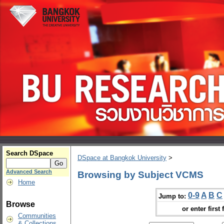
Search DSpace
DSpace at Bangkok University
>
Advanced Search
Browsing by Subject VCMS
Home
0-9
A
B
C
Jump to:
Browse
or enter first 
Communities
& Collections