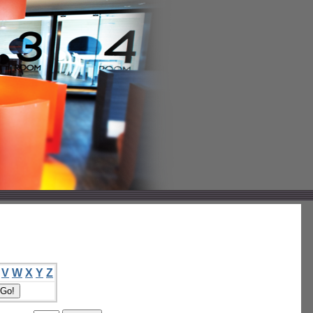
V
W
X
Y
Z