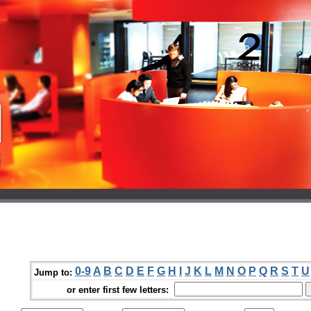
0-9
A
B
C
D
E
F
G
H
I
J
K
L
M
N
O
P
Q
R
S
T
U
Jump to:
or enter first few letters: