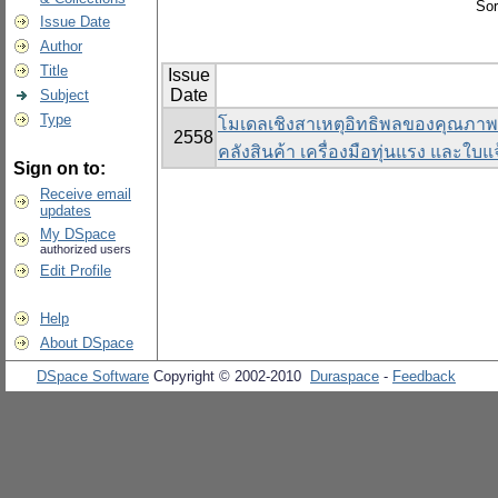
Sor
Issue Date
Author
Title
Issue
Date
Subject
Type
โมเดลเชิงสาเหตุอิทธิพลของคุณภาพ
2558
คลังสินค้า เครื่องมือทุ่นแรง และใ
Sign on to:
Receive email
updates
My DSpace
authorized users
Edit Profile
Help
About DSpace
DSpace Software
Copyright © 2002-2010
Duraspace
-
Feedback