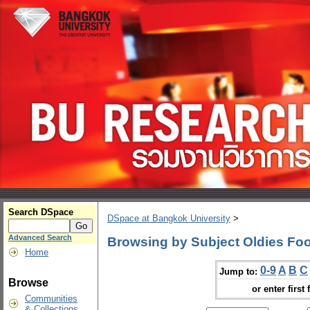
Search DSpace
DSpace at Bangkok University
>
Advanced Search
Browsing by Subject Oldies Fo
Home
0-9
A
B
C
Jump to:
Browse
or enter first 
Communities
& Collections