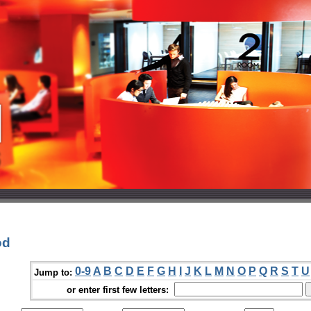
od
0-9
A
B
C
D
E
F
G
H
I
J
K
L
M
N
O
P
Q
R
S
T
U
Jump to:
or enter first few letters: