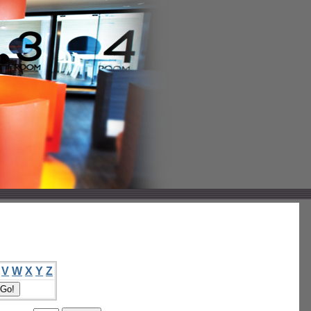
V
W
X
Y
Z