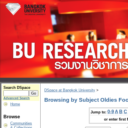
Search DSpace
DSpace at Bangkok University
>
Advanced Search
Browsing by Subject Oldies Fo
Home
0-9
A
B
C
Jump to:
Browse
or enter first 
Communities
& Collections