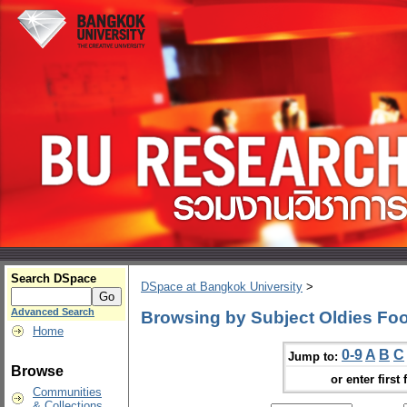
Search DSpace
DSpace at Bangkok University
>
Advanced Search
Browsing by Subject Oldies Fo
Home
0-9
A
B
C
Jump to:
Browse
or enter first 
Communities
& Collections