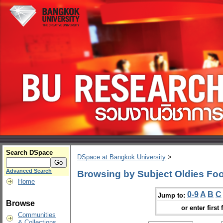
Search DSpace
DSpace at Bangkok University
>
Advanced Search
Browsing by Subject Oldies Fo
Home
0-9
A
B
C
Jump to:
Browse
or enter first 
Communities
& Collections