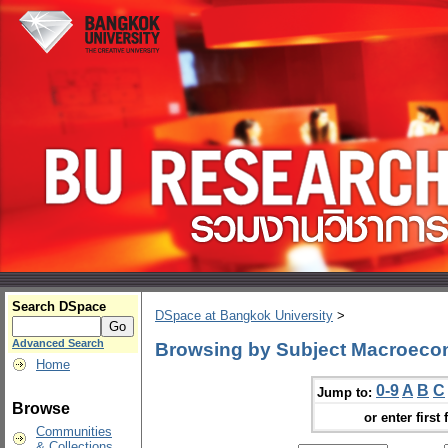
Search DSpace
DSpace at Bangkok University
>
Advanced Search
Browsing by Subject Macroeco
Home
0-9
A
B
C
Jump to:
Browse
or enter first 
Communities
& Collections