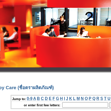
 Care (ชื่อตราผลิตภัณฑ์)
0-9
A
B
C
D
E
F
G
H
I
J
K
L
M
N
O
P
Q
R
S
T
U
Jump to:
or enter first few letters: