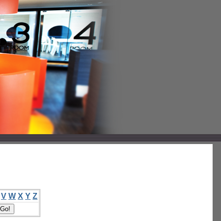
V
W
X
Y
Z