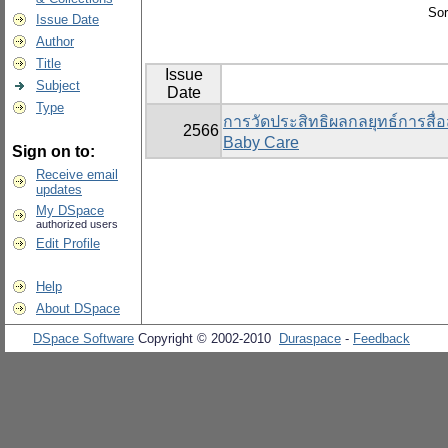
Sor
Issue Date
Author
Title
Issue
Subject
Date
Type
การวัดประสิทธิผลกลยุทธ์การสื่
2566
Baby Care
Sign on to:
Receive email
updates
My DSpace
authorized users
Edit Profile
Help
About DSpace
DSpace Software
Copyright © 2002-2010
Duraspace
-
Feedback