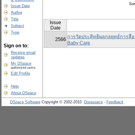
Sor
Issue Date
Author
Title
Issue
Subject
Date
Type
การวัดประสิทธิผลกลยุทธ์การสื่
2566
Baby Care
Sign on to:
Receive email
updates
My DSpace
authorized users
Edit Profile
Help
About DSpace
DSpace Software
Copyright © 2002-2010
Duraspace
-
Feedback