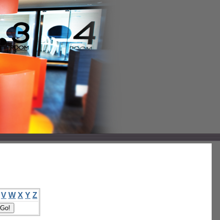
V
W
X
Y
Z