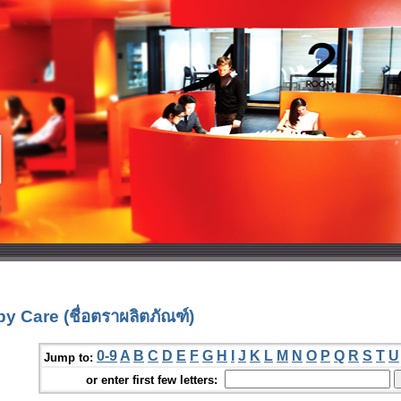
 Care (ชื่อตราผลิตภัณฑ์)
0-9
A
B
C
D
E
F
G
H
I
J
K
L
M
N
O
P
Q
R
S
T
U
Jump to:
or enter first few letters: