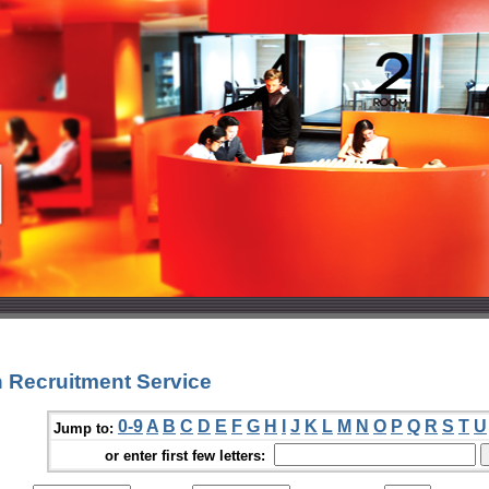
 Recruitment Service
0-9
A
B
C
D
E
F
G
H
I
J
K
L
M
N
O
P
Q
R
S
T
U
Jump to:
or enter first few letters: