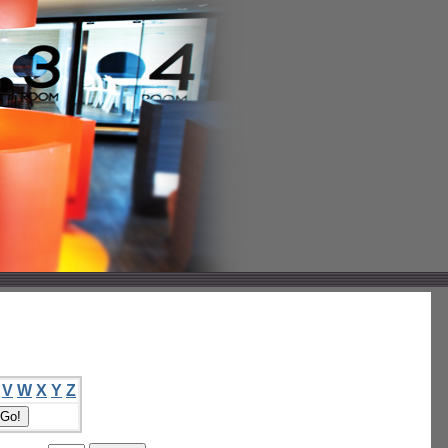
V
W
X
Y
Z