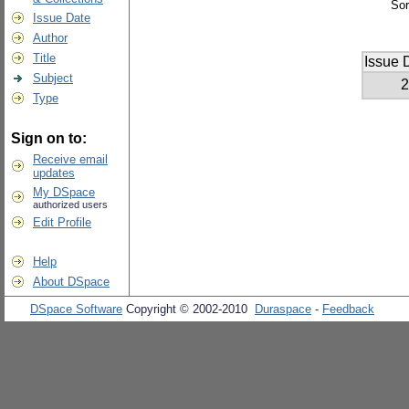
Sor
Issue Date
Author
Title
Issue 
Subject
2
Type
Sign on to:
Receive email
updates
My DSpace
authorized users
Edit Profile
Help
About DSpace
DSpace Software
Copyright © 2002-2010
Duraspace
-
Feedback