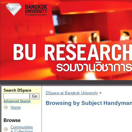
Search DSpace
DSpace at Bangkok University
>
Advanced Search
Browsing by Subject Handyman
Home
Browse
Communities
& Collections