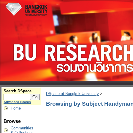
Search DSpace
DSpace at Bangkok University
>
Advanced Search
Browsing by Subject Handyman
Home
Browse
Communities
& Collections