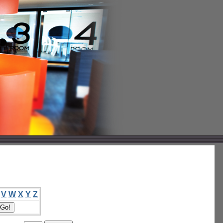
V
W
X
Y
Z