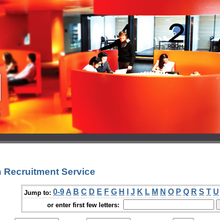
 Recruitment Service
0-9
A
B
C
D
E
F
G
H
I
J
K
L
M
N
O
P
Q
R
S
T
U
Jump to:
or enter first few letters: