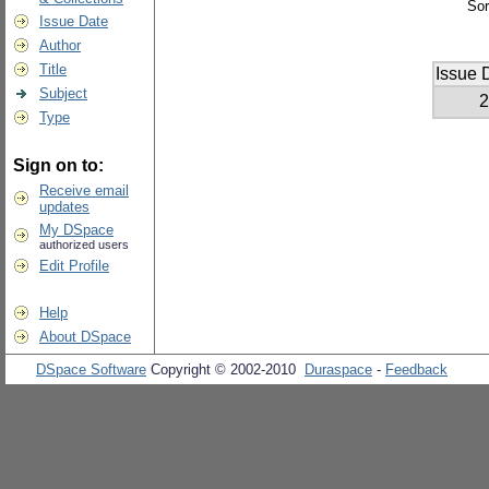
Sor
Issue Date
Author
Title
Issue 
Subject
2
Type
Sign on to:
Receive email
updates
My DSpace
authorized users
Edit Profile
Help
About DSpace
DSpace Software
Copyright © 2002-2010
Duraspace
-
Feedback