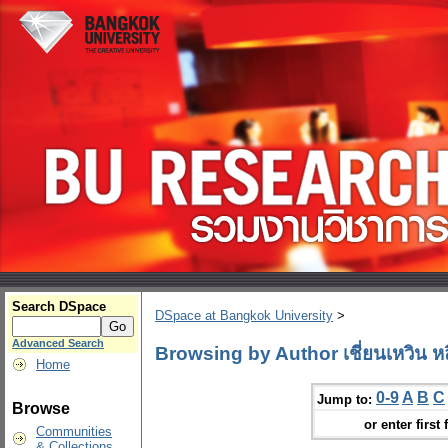
Search DSpace
DSpace at Bangkok University
>
Advanced Search
Browsing by Author เชี่ยนเหวิน หล
Home
0-9
A
B
C
Jump to:
Browse
or enter first 
Communities
& Collections