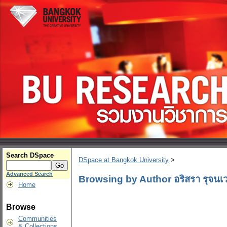
Search DSpace
DSpace at Bangkok University
>
Advanced Search
Browsing by Author อริสรา รุจนเ
Home
Browse
Communities
& Collections