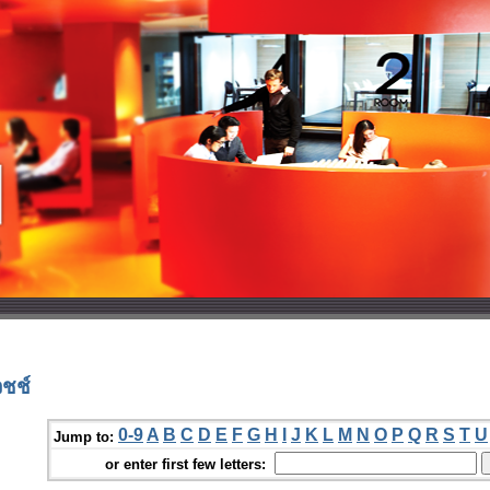
วชช์
0-9
A
B
C
D
E
F
G
H
I
J
K
L
M
N
O
P
Q
R
S
T
U
Jump to:
or enter first few letters: