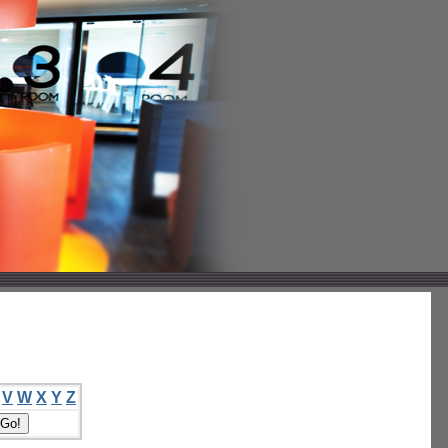
V
W
X
Y
Z