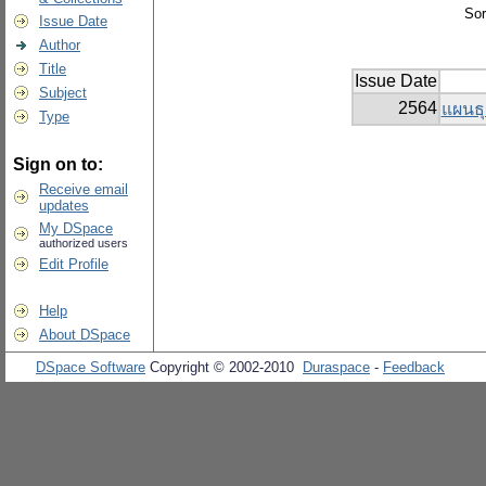
Sor
Issue Date
Author
Title
Issue Date
Subject
2564
แผนธุ
Type
Sign on to:
Receive email
updates
My DSpace
authorized users
Edit Profile
Help
About DSpace
DSpace Software
Copyright © 2002-2010
Duraspace
-
Feedback